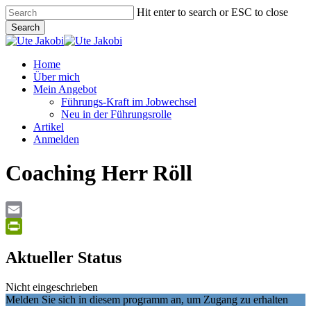
Skip
Hit enter to search or ESC to close
to
Search
main
Close
content
Search
Menu
Home
Über mich
Mein Angebot
Führungs-Kraft im Jobwechsel
Neu in der Führungsrolle
Artikel
Anmelden
Coaching Herr Röll
Email
PrintFriendly
Aktueller Status
Nicht eingeschrieben
Melden Sie sich in diesem programm an, um Zugang zu erhalten