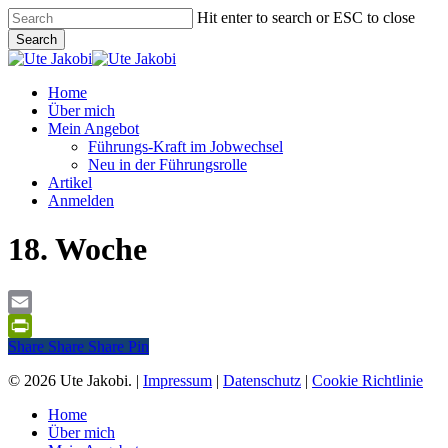
Skip
Hit enter to search or ESC to close
to
Search
main
Close
content
Search
Menu
Home
Über mich
Mein Angebot
Führungs-Kraft im Jobwechsel
Neu in der Führungsrolle
Artikel
Anmelden
18. Woche
Email
Share
Share
Share
Share
Pin
PrintFriendly
© 2026 Ute Jakobi. |
Impressum
|
Datenschutz
|
Cookie Richtlinie
Close
Home
Menu
Über mich