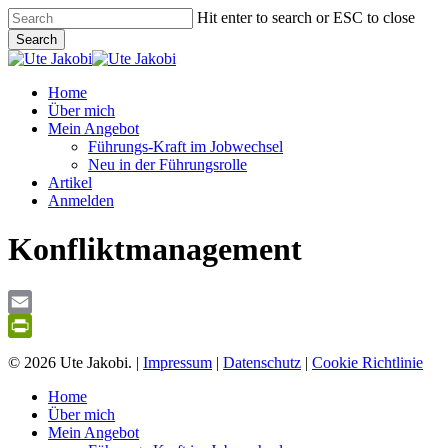
Skip
Hit enter to search or ESC to close
to
Search
main
Close
content
Search
Menu
Home
Über mich
Mein Angebot
Führungs-Kraft im Jobwechsel
Neu in der Führungsrolle
Artikel
Anmelden
Konfliktmanagement
Email
PrintFriendly
© 2026 Ute Jakobi. |
Impressum
|
Datenschutz
|
Cookie Richtlinie
Close
Home
Menu
Über mich
Mein Angebot