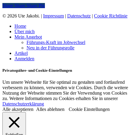
Share
Share
Share
Share
Pin
© 2026 Ute Jakobi. |
Impressum
|
Datenschutz
|
Cookie Richtlinie
Close
Home
Menu
Über mich
Mein Angebot
Führungs-Kraft im Jobwechsel
Neu in der Führungsrolle
Artikel
Anmelden
Privatsspähre- und Cookie-Einstellungen
Um unsere Webseite für Sie optimal zu gestalten und fortlaufend
verbessern zu können, verwenden wir Cookies. Durch die weitere
Nutzung der Webseite stimmen Sie der Verwendung von Cookies
zu. Weitere Informationen zu Cookies erhalten Sie in unserer
Datenschutzerklärung
Alle akzeptieren
Alles ablehnen
Cookie Einstellungen
Schließen