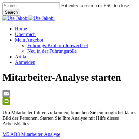
Skip
Hit enter to search or ESC to close
to
Search
main
Close
content
Search
Menu
Home
Über mich
Mein Angebot
Führungs-Kraft im Jobwechsel
Neu in der Führungsrolle
Artikel
Anmelden
Mitarbeiter-Analyse starten
Email
PrintFriendly
Um Mitarbeiter führen zu können, brauchen Sie ein möglichst klares
Bild der Personen. Starten Sie Ihre Analyse mit Hilfe dieses
Arbeitsblattes:
M5 AB3 Mitarbeiter-Analyse