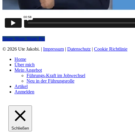
Share
Share
Share
Share
Pin
© 2026 Ute Jakobi. |
Impressum
|
Datenschutz
|
Cookie Richtlinie
Close
Home
Menu
Über mich
Mein Angebot
Führungs-Kraft im Jobwechsel
Neu in der Führungsrolle
Artikel
Anmelden
Schließen