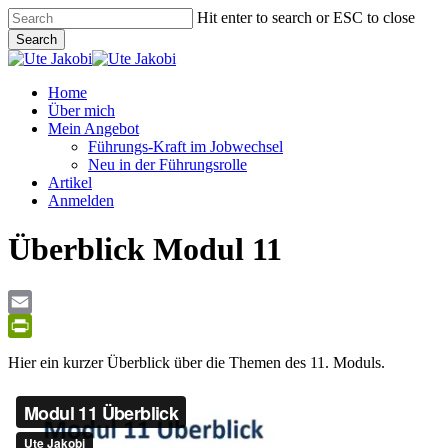
Skip
Hit enter to search or ESC to close
to
Search
main
Close
content
Search
Menu
Home
Über mich
Mein Angebot
Führungs-Kraft im Jobwechsel
Neu in der Führungsrolle
Artikel
Anmelden
Überblick Modul 11
Email
PrintFriendly
Hier ein kurzer Überblick über die Themen des 11. Moduls.