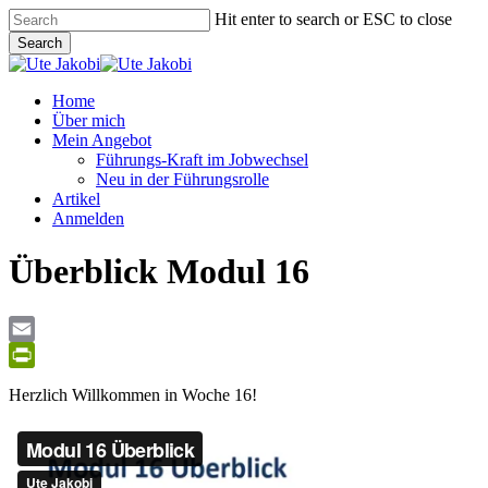
Skip
Hit enter to search or ESC to close
to
Search
main
Close
content
Search
Menu
Home
Über mich
Mein Angebot
Führungs-Kraft im Jobwechsel
Neu in der Führungsrolle
Artikel
Anmelden
Überblick Modul 16
Email
PrintFriendly
Herzlich Willkommen in Woche 16!