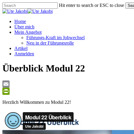
Skip
Hit enter to search or ESC to close
Sea
to
Close
main
Search
content
Menu
Home
Über mich
Mein Angebot
Führungs-Kraft im Jobwechsel
Neu in der Führungsrolle
Artikel
Anmelden
Überblick Modul 22
Email
PrintFriendly
Herzlich Willkommen zu Modul 22!